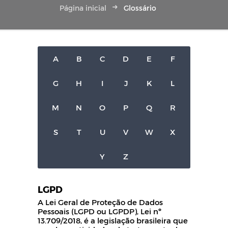
Página inicial
Glossário
A
B
C
D
E
F
G
H
I
J
K
L
M
N
O
P
Q
R
S
T
U
V
W
X
Y
Z
LGPD
A Lei Geral de Proteção de Dados
Pessoais (LGPD ou LGPDP), Lei nº
13.709/2018, é a legislação brasileira que