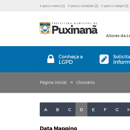
Ir para o menu [1]
Ir para o conteúdo [2]
Ir para o rodapé [3]
Atores da 
Conheça a
Solicit
LGPD
infor
Página inicial
Glossário
A
B
C
D
E
F
G
Data Mapping