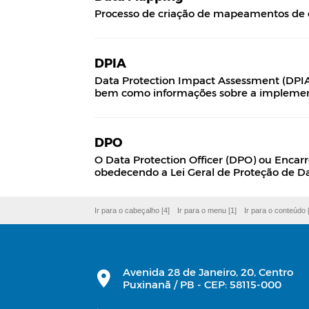
Processo de criação de mapeamentos de e
DPIA
Data Protection Impact Assessment (DPIA)
bem como informações sobre a implemen
DPO
O Data Protection Officer (DPO) ou Encarre
obedecendo a Lei Geral de Proteção de D
Ir para o cabeçalho [4]
Ir para o menu [1]
Ir para o conteúdo 
Avenida 28 de Janeiro, 20, Centro
Puxinanã / PB - CEP: 58115-000