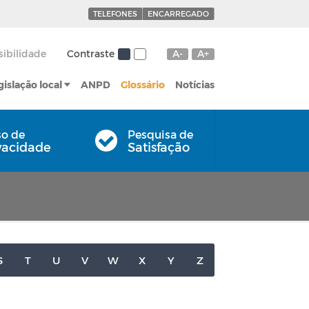
TELEFONES
ENCARREGADO
sibilidade
Contraste
A-
A+
gislação local
ANPD
Glossário
Notícias
so de
Pesquisa de
vacidade
Satisfação
S
T
U
V
W
X
Y
Z