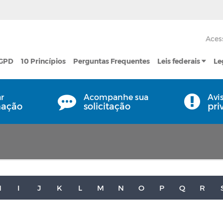
Aces
LGPD
10 Princípios
Perguntas Frequentes
Leis federais
Le
ar
Acompanhe sua
Avi
mação
solicitação
pri
H
I
J
K
L
M
N
O
P
Q
R